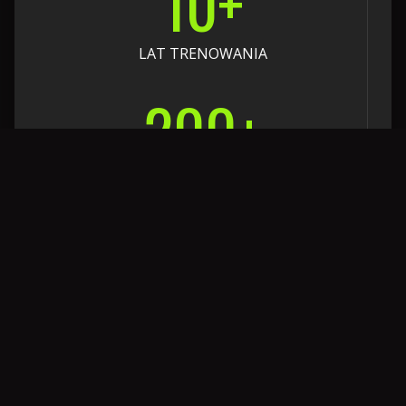
10
+
LAT TRENOWANIA
200
+
PODOPIECZNYCH
15
+
NAGRÓD I WYRÓŻNIEŃ