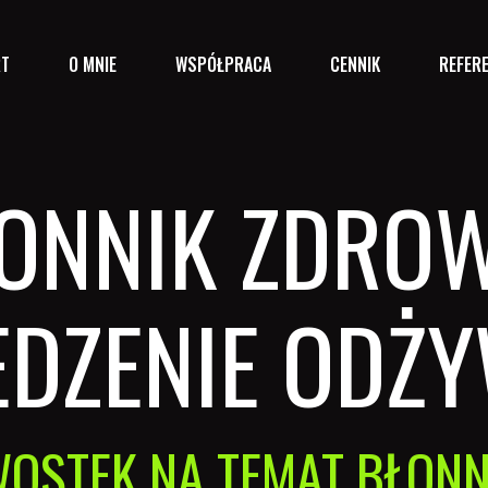
RT
O MNIE
WSPÓŁPRACA
CENNIK
REFER
ONNIK ZDROW
JEDZENIE ODŻ
WOSTEK NA TEMAT BŁONN