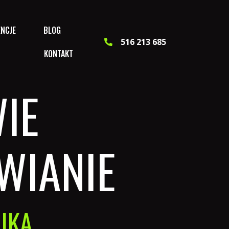
ENCJE
BLOG
516 213 685
KONTAKT
IE
YWIANIE
IKA